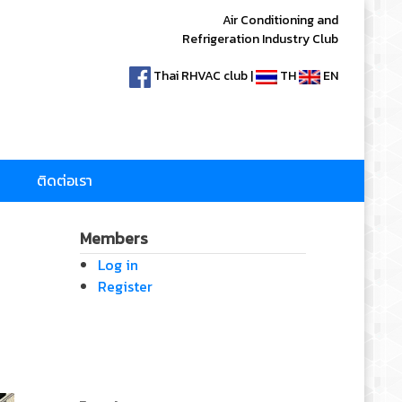
Air Conditioning and
Refrigeration Industry Club
Thai RHVAC club |
TH
EN
ติดต่อเรา
Members
Log in
Register